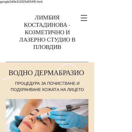
google2d0b312f25d054f5.html
ЛИМБИЯ
КОСТАДИНОВА -
КОЗМЕТИЧНО И
ЛАЗЕРНО СТУДИО В
ПЛОВДИВ
0899375363 Пловдив,
ВОДНО ДЕРМАБРАЗИО
ул. Найден Геров 6
ПРОЦЕДУРА ЗА ПОЧИСТВАНЕ И
ПОДХРАНВАНЕ КОЖАТА НА ЛИЦЕТО