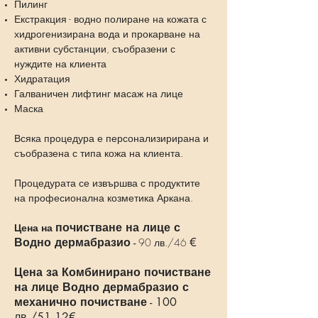
Пилинг
Екстракция - водно полиране на кожата с
хидрогенизирана вода и прокарване на
активни субстанции, съобразени с
нуждите на клиента
Хидратация
Галваничен лифтинг масаж на лице
Маска
Всяка процедура е персонализирирана и
съобразена с типа кожа на клиента.
Процедурата се извършва с продуктите
на професионална козметика Аркана.
почистване на лице с
Цена на
Водно дермабразио
-
€
90 лв./46
Цена за Комбинирано почистване
на лице Водно дермабразио
с
механично почистване
- 100
лв./51.12€