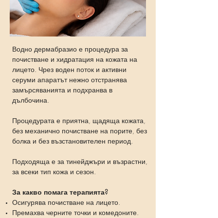
Водно дермабразио е процедура за
почистване и хидратация на кожата на
лицето. Чрез воден поток и активни
серуми апаратът нежно отстранява
замърсяванията и подхранва в
дълбочина.
Процедурата е приятна, щадяща кожата,
без механично почистване на порите, без
болка и без възстановителен период.
Подходяща е за тинейджъри и възрастни,
за всеки тип кожа и сезон.
За какво помага терапията?
Осигурява почистване на лицето.
Премахва черните точки и комедоните.