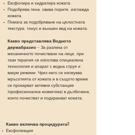
Ексфолира и хидратира кожата.
Подобрява тена, свива порите, изглажда
кожата.
Помага за подобряване на цялостната
текстура, тонус и външен вид на кожата.
Какво представлява Водното
дермабразио
– За разлика от
механичното почистване на лице, при
тази терапия се използва специалена
технология и апарат с водна струя и
вакум режими. Чрез него се изсмуква
мръсотията от кожата и в същото време
се прокарват активни субстанции
(професионална козметика) в дълбочина,
които почистват и подхранват кожата.
Какво включва процедурата?
Ексфолиация