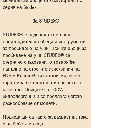
медицински обеци от бижутерийната
серия на Studex.
За STUDEX®
STUDEX® е водещият световен
производител на обеци и инструменти
за пробиване на уши. Всички обеци за
пробиване на уши STUDEX® са
стерилно опаковани, отговаряйки
напълно на строгите изисквания на
FDA и Европейската комисия, което
гарантира безопасност и най-високо
качество. Обиците са 100%
хипоалергенни и се предлага богато
разнообразие от модели.
Подходящи са както за възрастни, така
и за бебета и деца.