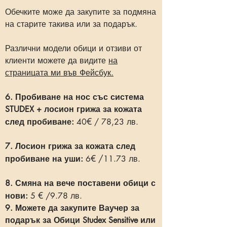
Обечките може да закупите за подмяна
на старите такива или за подарък.
Различни модели обици и отзиви от
клиенти можете да видите
на
страницата ми във Фейсбук.
6. Пробиване на нос със система
STUDEX + лосион грижа за кожата
€
след пробиване:
40
/ 78,23 лв.
7. Лосион грижа за кожата след
€ /
пробиване на уши:
6
11.73 лв.
8. Смяна на вече поставени обици с
€
нови:
5
/9.78 лв.
9. Можете да закупите Ваучер за
подарък за Обици Studex Sensitive или