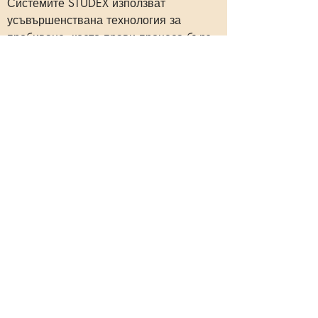
Системите STUDEX използват
усъвършенствана технология за
пробиване, което прави процеса бърз,
нежен и практически безболезнен.
Обеците са проектирани с остри,
стерилни върхове, които създават
прецизно и чисто пробиване,
минимизирайки дискомфорта.
Процесът е ефективен, позволяващ
комфортно изживяване както за деца,
така и за възрастни.
Предлагаме избор от хипоалергенни
модели обици, от които да изберете.
Пробиването на уши и нос се
извършва от Лимбия Костадинова -
специалист с повече от 20 години опит
в поставянето на обици на уши и нос.
Щастливи сме, че през годините много
хора ни се довериха. Отзиви от наши