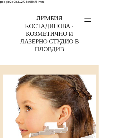
google2d0b312f25d054f5.html
ЛИМБИЯ
КОСТАДИНОВА -
КОЗМЕТИЧНО И
ЛАЗЕРНО СТУДИО В
ПЛОВДИВ
0899375363 Пловдив,
ул. Найден Геров 6