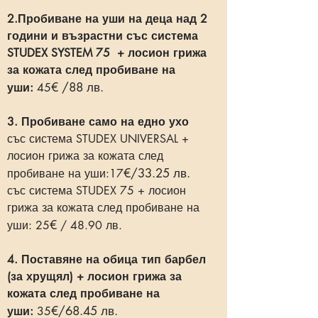
2.Пробиване на уши на деца над 2
години и възрастни със система
STUDEX SYSTEM 75 + лосион грижа
за кожата след пробиване на
€ /88 лв.
уши:
45
3. Пробиване само на едно ухо
със система STUDEX UNIVERSAL +
лосион грижа за кожата след
€/33.25 лв.
пробиване на уши:17
със система STUDEX 75 + лосион
грижа за кожата след пробиване на
€
уши: 25
/ 48.90 лв.
4. Поставяне на обица тип барбел
(за хрущял) + лосион грижа за
кожата след пробиване на
€/68.45 лв.
уши:
35