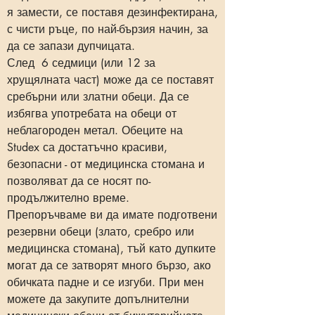
я замести, се поставя дезинфектирана,
с чисти ръце, по най-бързия начин, за
да се запази дупчицата.
След 6 седмици (или 12 за
хрущялната част) може да се поставят
сребърни или златни обeци. Да се
избягва употребата на обeци от
неблагороден метал. Обеците на
Studex са достатъчно красиви,
безопасни - от медицинска стомана и
позволяват да се носят по-
продължително време.
Препоръчваме ви да имате подготвени
резервни обеци (злато, сребро или
медицинска стомана), тъй като дупките
могат да се затворят много бързо, ако
обичката падне и се изгуби. При мен
можете да закупите допълнителни