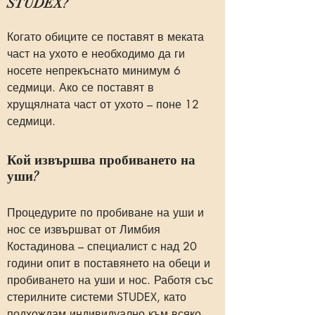
STUDEX?
Когато обиците се поставят в меката
част на ухото е необходимо да ги
носете непрекъснато минимум 6
седмици. Ако се поставят в
хрущялната част от ухото – поне 12
седмици.
Кой извършва пробиването на
уши?
Процедурите по пробиване на уши и
нос се извършват от Лимбия
Костадинова – специалист с над 20
години опит в поставянето на обеци и
пробиването на уши и нос. Работя със
стерилните системи STUDEX, като
подхождам индивидуално към всяко