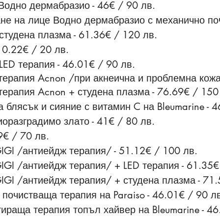
 Водно дермабразио -
46€ / 90 лв.
не на лице Водно дермабразио с механично по
студена плазма -
61.36€ / 120 лв.
10.22€ / 20 лв.
LED терапия - 46.01€ / 90 лв.
терапия Acnon /при акнеична и проблемна кожа/
терапия Acnon + студена плазма - 76.69€ / 150
 блясък и сияние с витамин C на Bleumarine - 4
иоразградимо злато - 41€ / 80 лв.
9€ / 70 лв.
IGI /антиейдж терапия/ - 51.12€ / 100 лв.
IGI /антиейдж терапия/ + LED терапия - 61.35€
IGI /антиейдж терапия/ + студена плазма - 71.
почистваща терапия на Paraiso - 46.01€ / 90 л
раща терапия топъл хайвер на Bleumarine - 46