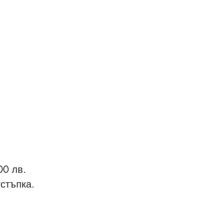
00 лв.
тстъпка.