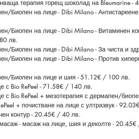
ваща терапия горещ шоколад на Bleumarine - 4
н/Биопен на лице - Dibi Milano - Антистареене 
н/Биопен на лице - Dibi Milano - Витаминен ко
80 лв.
/Биопен на лице - Dibi Milano - За чиста и здр
н/Биопен на лице - Dibi Milano - Против хипер
ен/Биопен на лице и шия - 51.12€ / 100 лв.
 с Bio RePeel - 71.58€ / 140 лв.
е с Bio RePeel + мезотерапия с дермапен/биопен
ePeel + почистване на лице с ултразвук - 92.03
ен контур - 20.45€ / 40 лв.
масаж - масаж на лице, шия и деколте - 20.45€ 