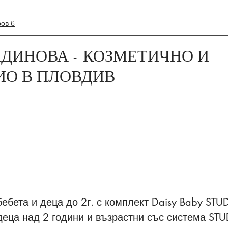
ров 6
ДИНОВА - КОЗМЕТИЧНО И
ИО В ПЛОВДИВ
И
ебета и деца до 2г. с комплект Daisy Baby STUD
еца над 2 години и възрастни със система STU