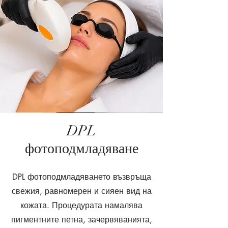
DPL
фотоподмладяване
DPL фотоподмладяването възвръща
свежия, равномерен и сияен вид на
кожата. Процедурата намалява
пигментните петна, зачервяванията,