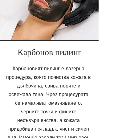
Карбонов пилинг
Карбоновият пилинг е лазерна
процедура, която почиства кожата в
дълбочина, свива порите и
освежава тена. Чрез процедурата
се намаляват омазняването,
черните точки и фините
несъвършенства, а кожата
придобива по-гладък, чист и сияен
вид. Именно заради този мигновен