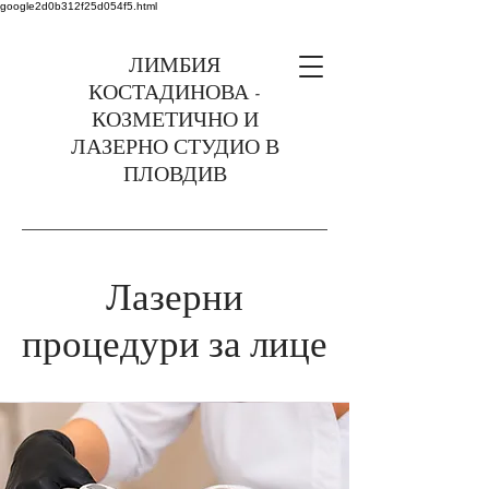
google2d0b312f25d054f5.html
ЛИМБИЯ
КОСТАДИНОВА -
КОЗМЕТИЧНО И
ЛАЗЕРНО СТУДИО В
ПЛОВДИВ
0899375363 Пловдив,
ул. Найден Геров 6
Лазерни
процедури за лице