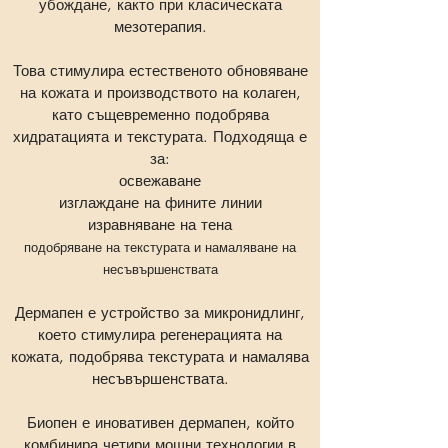
убождане, както при класическата
мезотерапия.
Това стимулира естественото обновяване
на кожата и производството на колаген,
като същевременно подобрява
хидратацията и текстурата. Подходяща е
за:
освежаване
изглаждане на фините линии
изравняване на тена
подобряване на текстурата и намаляване на
несъвършенствата
Дермапен е устройство за микронидлинг,
което стимулира регенерацията на
кожата, подобрява текстурата и намалява
несъвършенствата.
Биопен е иновативен дермапен, който
комбинира четири мощни технологии в