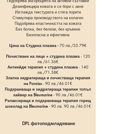
Подобрява абсорбцията на активни съставки
Дезинфекцира кожата и се бори с акне
Изглажда текстурата и стяга порите
Стимулира производството на колаген
Подобрява еластичността на кожата
Без болка, без белези, без кръвене
Безопасна и ефективна
Цена на Студена плазма -
70 лв./35.79
€
Почистване на лице + студена плазма
- 120
лв./61.36
€
Антиейдж терапия + студена плазма
- 140
лв./71.58€
Златна хидратираща и почистваща терапия
на Paraiso
- 90 лв.​/46.01
€
Подхранваща и хидратираща терапия топъл
хайвер на Bleumarine
- 90 лв./46.01
€
Релаксираща и подхранваща терапия горещ
шоколад на Bleumarine
- 90 лв. 90 лв./
46.01
€
DPL фотоподмладяване