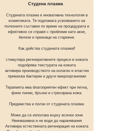
Студена плазма
Студената плазма е иновативна технология в
козметиката. Тя подпомага усвояването на
полезните съставки по време на процедурата и
ефективно се справя с проблеми като акне,
белези и признаци на стареене.
Как действа студената плазма?
стимулира регенеративните процеси в кожата
подобрява текстурата на кожата
активира производството на колаген и еластин
премахва бактерии и други микроорганизми
Терапията има благоприятен ефект при петна,
фини линии, бръчки и стресирана кожа.
Предимства и ползи от студената плазма:
Може да се използва върху всички зони
Неинвазивна и не води до наранявания
Активира естествената регенерация на кожата