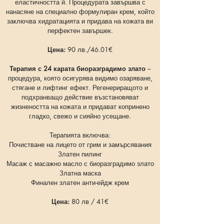
еластичността й. Процедурата завършва с
нанасяне на специално формулиран крем, който
заключва хидратацията и придава на кожата ви
перфектен завършек.
Цена:
90 лв./46.01
€
Терапия с 24 карата биоразградимо злато
–
процедура, която осигурява видимо озаряване,
стягане и лифтинг ефект. Регенериращото и
подхранващо действие възстановяват
жизнеността на кожата и придават копринено
гладко, свежо и сияйно усещане.
Терапията включва:
Почистване на лицето от грим и замърсявания
Златен пилинг
Масаж с масажно масло с биоразградимо злато
Златна маска
Финален златен анти-ейдж крем
Цена:
80 лв / 41
€