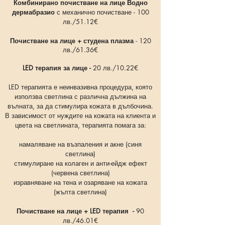
Комбинирано почистване на лице Водно
дермабразио
с механично почистване - 100
лв./51.12€
Почистване на лице + студена плазма
- 120
лв./61.36
€
LED терапия за лице -
20 лв./10.22
€
LED терапията е неинвазивна процедура, която
използва светлина с различна дължина на
вълната, за да стимулира кожата в дълбочина.
В зависимост от нуждите на кожата на клиента и
цвета на светлината, терапията помага за:
намаляване на възпаления и акне (синя
светлина)
стимулиране на колаген и анти-ейдж ефект
(червена светлина)
изравняване на тена и озаряване на кожата
(жълта светлина)
Почистване на лице + LED терапия -
90
лв./46.01
€