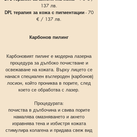
137 лв.
DPL терапия за кожа с пигментации
- 70
€ / 137 лв.
Карбонов пилинг
Карбоновият пилинг е модерна лазерна
процедура за дълбоко почистване и
освежаване на кожата. Върху лицето се
нанася специален въглероден (карбонов)
лосион, който прониква в порите, след
което се обработва с лазер.
Процедурата:
почиства в дълбочина и свива порите
намалява омазняването и акнето
изравнява тена и избистря кожата
стимулира колагена и придава свеж вид