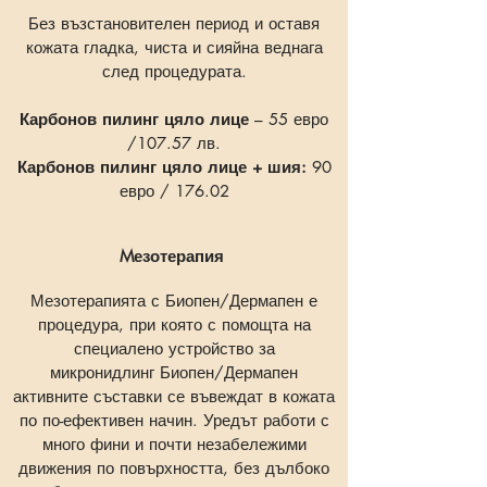
Без възстановителен период и оставя
кожата гладка, чиста и сияйна веднага
след процедурата.
Карбонов пилинг цяло лице
– 55 евро
/107.57 лв.
Карбонов пилинг цяло лице + шия:
90
евро / 176.02
Mезотерапия
Мезотерапията с Биопен/Дермапен е
процедура, при която с помощта на
специалено
устройство за
микронидлинг
Биопен/Дермапен
активните съставки се въвеждат в кожата
по по-ефективен начин. Уредът работи с
много фини и почти незабележими
движения по повърхността, без дълбоко