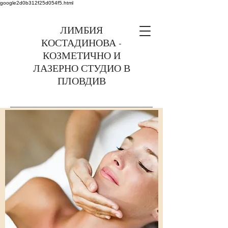
google2d0b312f25d054f5.html
ЛИМБИЯ
КОСТАДИНОВА -
КОЗМЕТИЧНО И
ЛАЗЕРНО СТУДИО В
ПЛОВДИВ
0899375363 Пловдив,
ул. Найден Геров 6