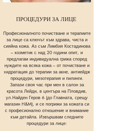
ПРОЦЕДУРИ ЗА ЛИЦЕ
Професионалното почистване и терапиите
за лице са ключът към здрава, чиста и
сияйна кожа. Аз съм Лимбия Костадинова
– козметик с над 20 години опит, и
предлагам индивидуална грижа според
нуждите на всяка кожа – от почистване и
хидратация до терапии за акне, антиейдж
процедури, мезотерапия и пилинги.
Запази своя час при мен в салон за
красота Лейди, в центъра на Пловдив,
ул.Найден Геров 6 (до Главната, срещу
магазин H&M), и се погрижи за кожата си
с професионално отношение и внимание
към детайла. Извършвам следните
процедури за лице: