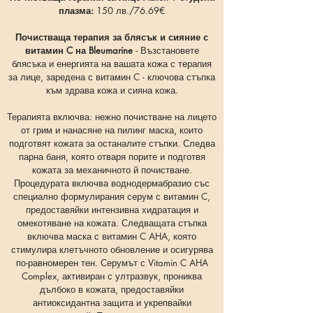
плазма:
150 лв./76.69
€
Почистваща терапия за блясък и сияние с
витамин C на Bleumarine
- Възстановете
блясъка и енергията на вашата кожа с терапия
за лице, заредена с витамин C - ключова стъпка
към здрава кожа и сияна кожа.
Терапията включва: нежно почистване на лицето
от грим и нанасяне на пилинг маска, които
подготвят кожата за останалите стъпки. Следва
парна баня, която отваря порите и подготвя
кожата за механичното й почистване.
Процедурата включва воднодермабразио със
специално формулирания серум с витамин C,
предоставяйки интензивна хидратация и
омекотяване на кожата. Следващата стъпка
включва маска с витамин C AHA, която
стимулира клетъчното обновление и осигурява
по-равномерен тен. Серумът с Vitamin C AHA
Complex, активиран с ултразвук, прониква
дълбоко в кожата, предоставяйки
антиоксидантна защита и укрепвайки