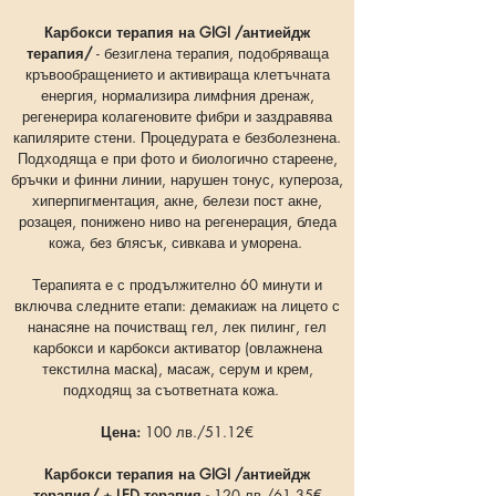
Карбокси терапия на GIGI /антиейдж
терапия/
- безиглена терапия, подобряваща
кръвообращението и активираща клетъчната
енергия, нормализира лимфния дренаж,
регенерира колагеновите фибри и заздравява
капилярите стени. Процедурата е безболезнена.
Подходяща е при фото и биологично стареене,
бръчки и финни линии, нарушен тонус, купероза,
хиперпигментация, акне, белези пост акне,
розацея, понижено ниво на регенерация, бледа
кожа, без блясък, сивкава и уморена.
Терапията е с продължително 60 минути и
включва следните етапи: демакиаж на лицето с
нанасяне на почистващ гел, лек пилинг, гел
карбокси и карбокси активатор (овлажнена
текстилна маска), масаж, серум и крем,
подходящ за съответната кожа.
Цена:
100 лв./51.12
€
Карбокси терапия на GIGI /антиейдж
терапия/ + LED терапия -
120 лв./61.35
€