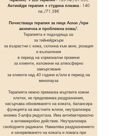
Антиейдж терапия + студена плазма
- 140
лв./71.58€
Почистваща терапия за лице Acnon
/при
акнеична и проблемна кожа/.
Терапията е подходяща за:
за тийнейджъри
за възрастни с кожа, склонна към акне, розацея
и възпаления
в период на хормонални промени
за клиенти, изложени на атмосферно
замърсяване
за клиенти над 40 години и/или в период на
менопауза
Терапията нежно премахва мъртвите кожни
клетки, не предизвиква раздразнения,
насърчава обновяването на кожата, балансира
функцията на мастните жлези, неутрализира
ензима 5-алфа редуктаза. Има антибактериално
и антимикробно действие. Неутрализира
свободните радикали. Намалява раздразнението
и зачервяването на кожата и помага при