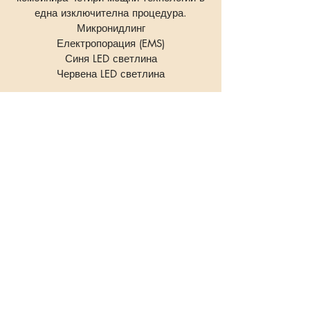
една изключителна процедура.
Микронидлинг
Електропорация (EMS)
Синя LED светлина
Червена LED светлина
С биопен грижата за кожата става по-
ефективна и съобразена с
индивидуалните ви нужди. Независимо
дали искате да се справите с бръчки,
акне, неравности или да възвърнете
младежкия си вид, биопен прави това
възможно.
Мезотерапия с Дермапен/Биопен на лице -
Dibi Milano
- Антистареене и регенериране - 80
лв./40.90
€
Мезотерапия с Дермапен/Биопен на лице -
Dibi Milano
- Витаминен комлекс за успокояване
и хидратация - 80 лв./40.90
€
Мезотерапия с Дермапен/Биопен на лице -