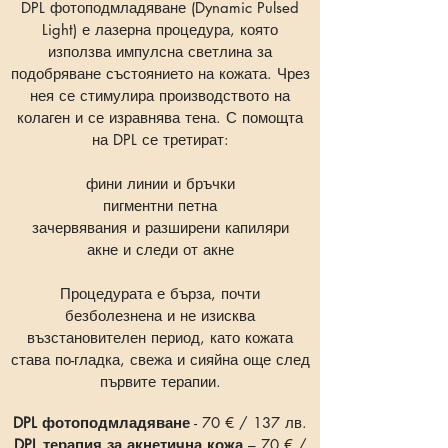
DPL фотоподмладяване (Dynamic Pulsed
Light) е лазерна процедура, която
използва импулсна светлина за
подобряване състоянието на кожата. Чрез
нея се стимулира производството на
колаген и се изравнява тена. С помощта
на DPL се третират:
фини линии и бръчки
пигментни петна
зачервявания и разширени капиляри
акне и следи от акне
Процедурата е бърза, почти
безболезнена и не изисква
възстановителен период, като кожата
става по-гладка, свежа и сияйна още след
първите терапии.
DPL фотоподмладяване
- 70 € / 137 лв.
DPL терапия за акнетична кожа
– 70 € /