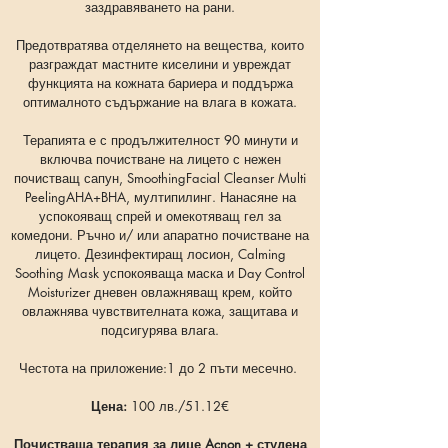
заздравяването на рани.
Предотвратява отделянето на вещества, които
разграждат мастните киселини и увреждат
функцията на кожната бариера и поддържа
оптималното съдържание на влага в кожата.
Терапията е с продължителност 90 минути и
включва почистване на лицето с нежен
почистващ сапун, SmoothingFacial Cleanser Multi
PeelingAHA+BHA, мултипилинг. Нанасяне на
успокояващ спрей и омекотяващ гел за
комедони. Ръчно и/ или апаратно почистване на
лицето. Дезинфектиращ лосион, Calming
Soothing Mask успокояваща маска и Day Control
Moisturizer дневен овлажняващ крем, който
овлажнява чувствителната кожа, защитава и
подсигурява влага.
Честота на приложение:1 до 2 пъти месечно.
Цена:
100 лв./51.12
€
Почистваща терапия за лице Acnon + студена