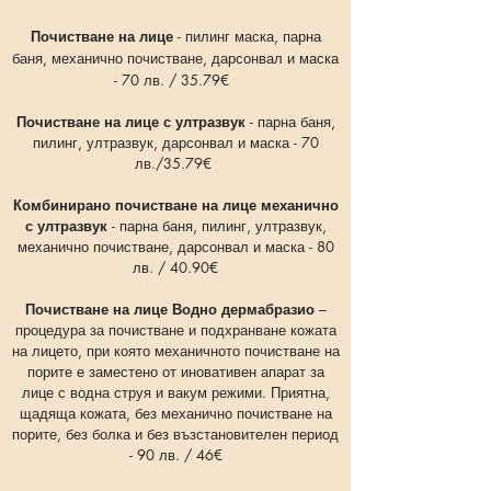
Почистване на лице
- пилинг маска, парна
баня, механично почистване, дарсонвал и маска
- 70 лв. / 35.79€
Почистване на лице с ултразвук
- парна баня,
пилинг, ултразвук, дарсонвал и маска - 70
лв./35.79
€
Комбинирано почистване на лице механично
с ултразвук
- парна баня, пилинг, ултразвук,
механично почистване, дарсонвал и маска - 80
лв. / 40.90€
Почистване на лице Водно дермабразио
–
процедура за почистване и подхранване кожата
на лицето, при която механичното почистване на
порите е заместено от иновативен апарат за
лице с водна струя и вакум режими. Приятна,
щадяща кожата, без механично почистване на
порите, без болка и без възстановителен период
- 90 лв. / 46€