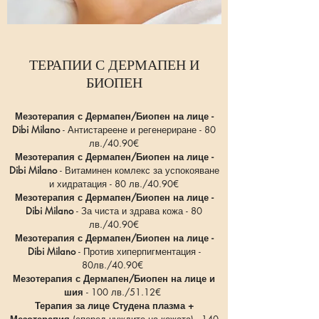
ТЕРАПИИ С ДЕРМАПЕН И
БИОПЕН
Мезотерапия с Дермапен/Биопен на лице -
Dibi Milano
- Антистареене и регенериране - 80
лв./40.90
€
Мезотерапия с Дермапен/Биопен на лице -
Dibi Milano
- Витаминен комлекс за успокояване
и хидратация - 80 лв./40.90
€
Мезотерапия с Дермапен/Биопен на лице -
Dibi Milano
- За чиста и здрава кожа - 80
лв./40.90
€
Мезотерапия с Дермапен/Биопен на лице -
Dibi Milano
- Против хиперпигментация -
80лв./40.90
€
Мезотерапия с Дермапен/Биопен на лице и
шия
- 100 лв./51.12
€
Терапия за лице Студена плазма +