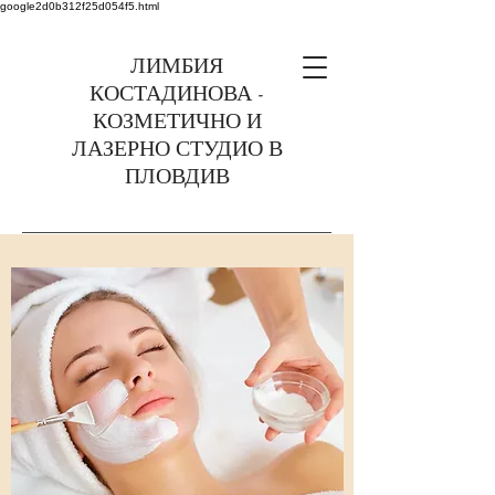
google2d0b312f25d054f5.html
ЛИМБИЯ
КОСТАДИНОВА -
КОЗМЕТИЧНО И
ЛАЗЕРНО СТУДИО В
ПЛОВДИВ
0899375363 Пловдив,
ул. Найден Геров 6