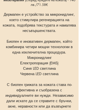
Мезотерапия
(според нуждите на кожата) - 140
лв./71.58€
Дермапен е устройство за микронидлинг,
което стимулира регенерацията на
кожата, подобрява текстурата и намалява
несъвършенствата.
Биопен е иновативен дермапен, който
комбинира четири мощни технологии в
една изключителна процедура.
Микронидлинг
Електропорация (EMS)
Синя LED светлина
Червена LED светлина
С биопен грижата за кожата става по-
ефективна и съобразена с
индивидуалните ви нужди. Независимо
дали искате да се справите с бръчки,
акне, неравности или да възвърнете