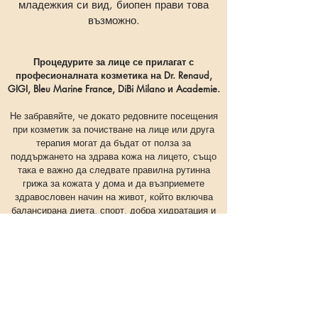
младежкия си вид, биопен прави това
възможно.
​Процедурите за лице се прилагат с
професионалната козметика на Dr. Renaud,
GIGI, Bleu Marine France, DiBi Milano и Academie.
Не забравяйте, че докато редовните посещения
при козметик за почистване на лице или друга
терапия могат да бъдат от полза за
поддържането на здрава кожа на лицето, също
така е важно да следвате правилна рутинна
грижа за кожата у дома и да възприемете
здравословен начин на живот, който включва
балансирана диета, спорт, добра хидратация и
подходяща за вашата кожа качествена
козметика, включително и слънцезащита.
Доверете се на козметик с повече от 20 години
опит.
Запазете час на телефон:
0899375363